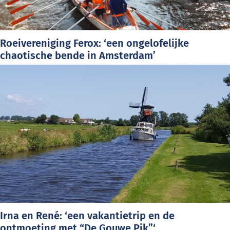
Roeivereniging Ferox: ‘een ongelofelijke
chaotische bende in Amsterdam’
Irna en René: ‘een vakantietrip en de
ontmoeting met “De Gouwe Pik”‘