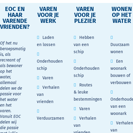
EOC EN
VAREN
VAREN
WONEN
HAAR
VOOR JE
VOOR JE
OP HET
VARENDE
WERK
PLEZIER
WATER
VRIENDEN?
Laden
Hebben
Of het nu
en lossen
van een
Duurzaam
beroepsmatig
schip
wonen
is, als
recreant of
Onderhouden
Een
als bewoner
schip
Onderhouden
woonark
op het
schip
bouwen of
water,
Varen
allemaal
verbouwen
Routes
Verhalen
delen we de
& leuke
passie voor
van
bestemmingen
Onderhoud
het water
vrienden
en het
van een
Varen
varen.
woonark
Vanuit EOC
Verduurzamen
Verhalen
delen wij
Verhalen
van
die passie
van
vrienden