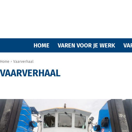
Varende
HOME
VAREN VOOR JE WERK
VA
Home
Vaarverhaal
VAARVERHAAL
vrienden
BUITEN HET VAREN OM
CASUS - TEST JE VAARKENNIS
DUURZAMER WONEN
van