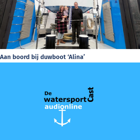
EOC
Aan boord bij duwboot ‘Alina’