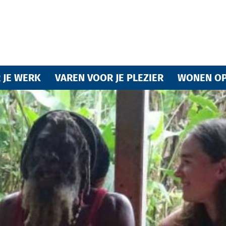
Varende
 JE WERK
VAREN VOOR JE PLEZIER
WONEN OP
vrienden
van