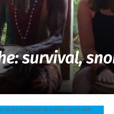
EOC
he: survival, sn
ngen op een driemaster de oceaan over en weer