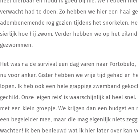
heel dierbaar en houd ik goed bij me. We hebben hier
verwacht had te doen. Zo hebben we hier een haai g
adembenemende rog gezien tijdens het snorkelen. Het
sierlijk hoe hij zwom. Verder hebben we op het eilan
gezwommen.
Het was na de survival een dag varen naar Portobelo, 
nu voor anker. Gister hebben we vrije tijd gehad en
lopen. Ik heb ook een hele grappige zwemband gekoch
gechild. Onze ‘eigen reis’ is waarschijnlijk al heel sne
met een klein groepje. We krijgen dan een budget en
een begeleider mee, maar die mag eigenlijk niets zegge
wachten! Ik ben benieuwd wat ik hier later over kan 