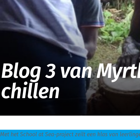
Blog 3 van Myrt
chillen
Met het School at Sea-project zeilt een klas van leerli