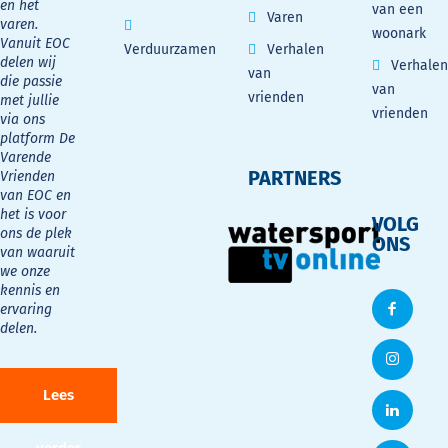
en het
van een
Varen
varen.
woonark
Vanuit EOC
Verduurzamen
Verhalen
delen wij
Verhalen
van
die passie
van
vrienden
met jullie
vrienden
via ons
platform De
Varende
PARTNERS
Vrienden
van EOC en
het is voor
VOLG
ons de plek
ONS
van waaruit
we onze
kennis en
ervaring
delen.
Lees