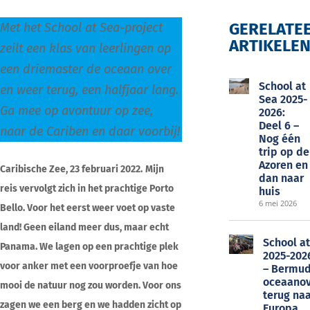
GERELATE
Met het School at Sea-project
ARTIKELE
zeilt een klas van leerlingen op
EOC
een driemaster de oceaan over
School at
en weer terug, een halfjaar lang.
Sea 2025-
Ga mee op avontuur op zee,
2026:
Deel 6 –
naar de Cariben en daar voorbij!
Nog één
trip op de
Azoren en
Caribische Zee, 23 februari 2022.
Mijn
dan naar
reis vervolgt zich in het prachtige Porto
huis
6 mei 2026
Bello. Voor het eerst weer voet op vaste
land! Geen eiland meer dus, maar echt
School a
Panama. We lagen op een prachtige plek
2025-2026
voor anker met een voorproefje van hoe
– Bermud
oceaanov
mooi de natuur nog zou worden. Voor ons
terug na
zagen we een berg en we hadden zicht op
Europa