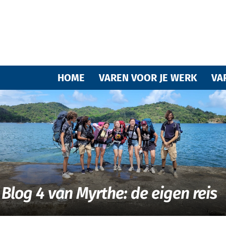
Varende
HOME
VAREN VOOR JE WERK
VA
vrienden
Blog 4 van Myrthe: de eigen reis
van