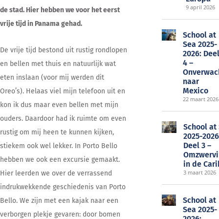
9 april 2026
de stad. Hier hebben we voor het eerst
vrije tijd in Panama gehad.
School at
Sea 2025-
De vrije tijd bestond uit rustig rondlopen
2026: Dee
4 –
en bellen met thuis en natuurlijk wat
Onverwac
eten inslaan (voor mij werden dit
naar
Mexico
Oreo’s). Helaas viel mijn telefoon uit en
22 maart 2026
kon ik dus maar even bellen met mijn
ouders. Daardoor had ik ruimte om even
School at
rustig om mij heen te kunnen kijken,
2025-2026
Deel 3 –
stiekem ook wel lekker. In Porto Bello
Omzwervi
hebben we ook een excursie gemaakt.
in de Car
3 maart 2026
Hier leerden we over de verrassend
indrukwekkende geschiedenis van Porto
School at
Bello. We zijn met een kajak naar een
Sea 2025-
verborgen plekje gevaren: door bomen
2026: