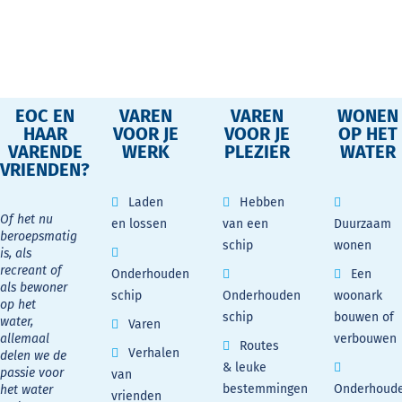
EOC EN
VAREN
VAREN
WONEN
HAAR
VOOR JE
VOOR JE
OP HET
VARENDE
WERK
PLEZIER
WATER
VRIENDEN?
Laden
Hebben
Of het nu
en lossen
van een
Duurzaam
beroepsmatig
schip
wonen
is, als
recreant of
Onderhouden
Een
als bewoner
schip
Onderhouden
woonark
op het
schip
bouwen of
water,
Varen
allemaal
verbouwen
Routes
Verhalen
delen we de
& leuke
passie voor
van
bestemmingen
Onderhoud
het water
vrienden