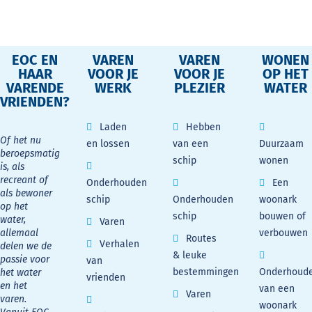
EOC EN
VAREN
VAREN
WONEN
HAAR
VOOR JE
VOOR JE
OP HET
VARENDE
WERK
PLEZIER
WATER
VRIENDEN?
Laden
Hebben
Of het nu
en lossen
van een
Duurzaam
beroepsmatig
schip
wonen
is, als
recreant of
Onderhouden
Een
als bewoner
schip
Onderhouden
woonark
op het
schip
bouwen of
water,
Varen
allemaal
verbouwen
Routes
Verhalen
delen we de
& leuke
passie voor
van
bestemmingen
Onderhoud
het water
vrienden
en het
van een
Varen
varen.
woonark