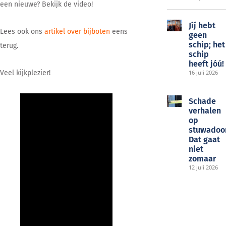
een nieuwe? Bekijk de video!
Jíj́ hebt
Lees ook ons
artikel over bijboten
eens
geen
schip; het
terug.
schip
heeft jóú!
Veel kijkplezier!
16 juli 2026
Schade
verhalen
op
stuwadoo
Dat gaat
niet
zomaar
12 juli 2026