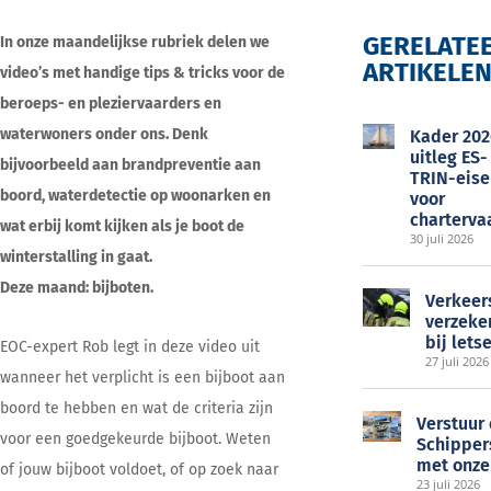
GERELATE
In onze maandelijkse rubriek delen we
ARTIKELE
video’s met handige tips & tricks voor de
EOC
beroeps- en pleziervaarders en
waterwoners onder ons. Denk
Kader 202
uitleg ES-
bijvoorbeeld aan brandpreventie aan
TRIN-eise
boord, waterdetectie op woonarken en
voor
charterva
wat erbij komt kijken als je boot de
30 juli 2026
winterstalling in gaat.
Deze maand: bijboten.
Verkeer
verzeke
bij lets
EOC-expert Rob legt in deze video uit
27 juli 2026
wanneer het verplicht is een bijboot aan
boord te hebben en wat de criteria zijn
Verstuur
voor een goedgekeurde bijboot. Weten
Schipper
met onze
of jouw bijboot voldoet, of op zoek naar
23 juli 2026