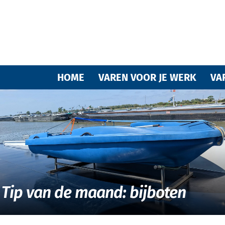
Varende
HOME
VAREN VOOR JE WERK
VA
vrienden
Tip van de maand: bijboten
van