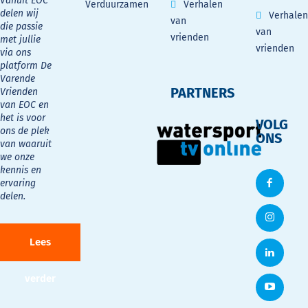
Vanuit EOC
Verduurzamen
Verhalen
delen wij
Verhalen
van
die passie
van
vrienden
met jullie
vrienden
via ons
platform De
Varende
PARTNERS
Vrienden
van EOC en
het is voor
VOLG
ons de plek
ONS
van waaruit
we onze
kennis en
ervaring
delen.
Lees
verder