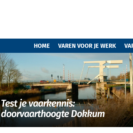
Varende
HOME
VAREN VOOR JE WERK
VA
vrienden
Test je vaarkennis:
doorvaarthoogte Dokkum
van