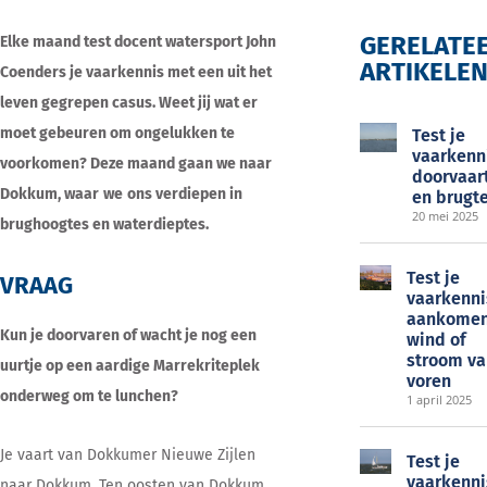
GERELATE
Elke maand test docent watersport John
ARTIKELE
Coenders je vaarkennis met een uit het
EOC
leven gegrepen casus. Weet jij wat er
moet gebeuren om ongelukken te
Test je
vaarkenn
voorkomen? Deze maand gaan we naar
doorvaar
Dokkum, waar
we
ons verdiepen in
en brugt
20 mei 2025
brughoogtes en waterdieptes.
Test je
VRAAG
vaarkenni
aankomen
Kun je doorvaren of wacht je nog een
wind of
stroom va
uurtje op een aardige Marrekriteplek
voren
onderweg om te lunchen?
1 april 2025
Je vaart van Dokkumer Nieuwe Zijlen
Test je
vaarkenni
naar Dokkum. Ten oosten van Dokkum