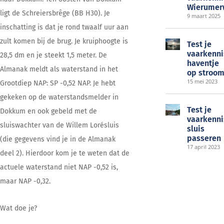
Wierume
ligt de Schreiersbrêge (BB H30). Je
9 maart 2025
inschatting is dat je rond twaalf uur aan
zult komen bij de brug. Je kruiphoogte is
Test je
vaarkenni
28,5 dm en je steekt 1,5 meter. De
haventje
Almanak meldt als waterstand in het
op stroo
15 mei 2023
Grootdiep NAP: SP -0,52 NAP. Je hebt
gekeken op de waterstandsmelder in
Test je
Dokkum en ook gebeld met de
vaarkenni
sluiswachter van de Willem Lorésluis
sluis
passeren
(die gegevens vind je in de Almanak
17 april 2023
deel 2). Hierdoor kom je te weten dat de
actuele waterstand niet NAP -0,52 is,
maar NAP -0,32.
Wat doe je?