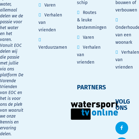
schip
bouwen of
water,
Varen
allemaal
verbouwen
Routes
Verhalen
delen we de
& leuke
passie voor
van
bestemmingen
Onderhoud
het water
vrienden
en het
van een
Varen
varen.
woonark
Vanuit EOC
Verduurzamen
Verhalen
delen wij
Verhalen
van
die passie
van
vrienden
met jullie
vrienden
via ons
platform De
Varende
PARTNERS
Vrienden
van EOC en
het is voor
VOLG
ons de plek
ONS
van waaruit
we onze
kennis en
ervaring
delen.