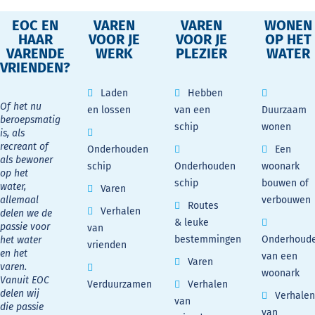
EOC EN
VAREN
VAREN
WONEN
HAAR
VOOR JE
VOOR JE
OP HET
VARENDE
WERK
PLEZIER
WATER
VRIENDEN?
Laden
Hebben
Of het nu
en lossen
van een
Duurzaam
beroepsmatig
schip
wonen
is, als
recreant of
Onderhouden
Een
als bewoner
schip
Onderhouden
woonark
op het
schip
bouwen of
water,
Varen
allemaal
verbouwen
Routes
Verhalen
delen we de
& leuke
passie voor
van
bestemmingen
Onderhoud
het water
vrienden
en het
van een
Varen
varen.
woonark
Vanuit EOC
Verduurzamen
Verhalen
delen wij
Verhalen
van
die passie
van