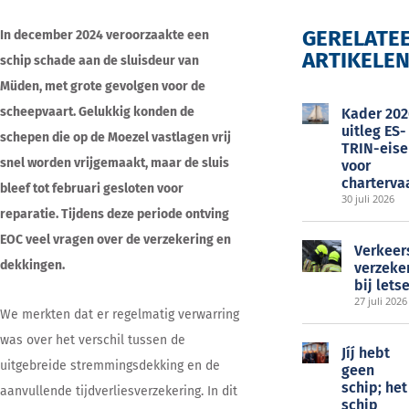
GERELATE
In december 2024 veroorzaakte een
ARTIKELE
schip schade aan de sluisdeur van
EOC
Müden, met grote gevolgen voor de
scheepvaart. Gelukkig konden de
Kader 202
uitleg ES-
schepen die op de Moezel vastlagen vrij
TRIN-eise
snel worden vrijgemaakt, maar de sluis
voor
charterva
bleef tot februari gesloten voor
30 juli 2026
reparatie. Tijdens deze periode ontving
EOC veel vragen over de verzekering en
Verkeer
dekkingen.
verzeke
bij lets
27 juli 2026
We merkten dat er regelmatig verwarring
was over het verschil tussen de
Jíj́ hebt
uitgebreide stremmingsdekking en de
geen
schip; het
aanvullende tijdverliesverzekering. In dit
schip