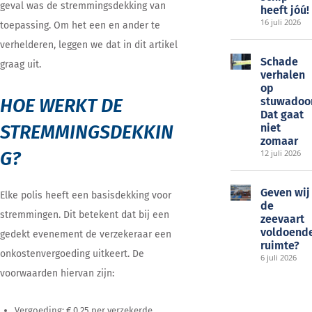
geval was de stremmingsdekking van
heeft jóú!
16 juli 2026
toepassing. Om het een en ander te
verhelderen, leggen we dat in dit artikel
Schade
graag uit.
verhalen
op
HOE WERKT DE
stuwadoo
Dat gaat
STREMMINGSDEKKIN
niet
zomaar
G?
12 juli 2026
Geven wij
Elke polis heeft een basisdekking voor
de
stremmingen. Dit betekent dat bij een
zeevaart
voldoend
gedekt evenement de verzekeraar een
ruimte?
onkostenvergoeding uitkeert. De
6 juli 2026
voorwaarden hiervan zijn:
Vergoeding: € 0,25 per verzekerde