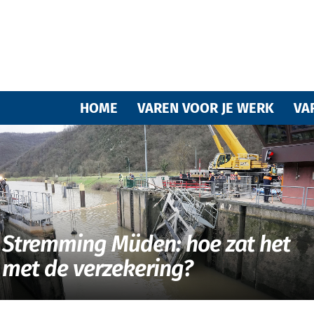
Varende
HOME
VAREN VOOR JE WERK
VA
vrienden
Stremming Müden: hoe zat het
met de verzekering?
van