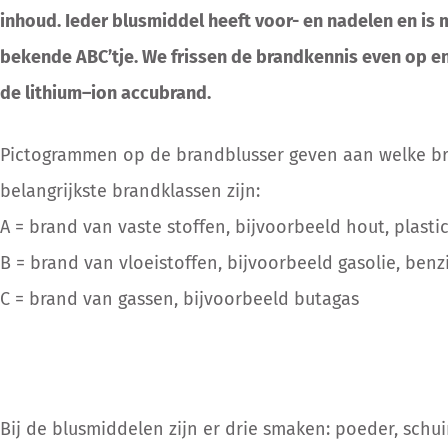
inhoud.
Ieder
blusmiddel
heeft voor- en nadelen en is
bekende
ABC
’
tje
.
We frissen de brandkennis even op en
de lithium
–
ion
accu
brand.
Pictogrammen op de brandblusser geven aan welke bra
belangrijkste brandklassen zijn:
A = brand van vaste stoffen, bijvoorbeeld hout, plasti
B = brand van vloeistoffen, bijvoorbeeld gasolie, benz
C = brand van gassen, bijvoorbeeld butagas
Bij de b
lusmiddelen
zijn er drie smaken
:
poeder, schu