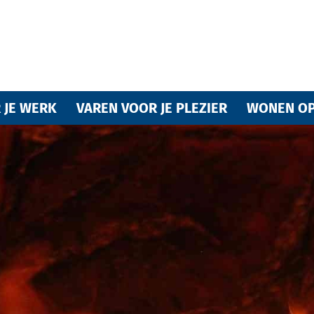
Varende
 JE WERK
VAREN VOOR JE PLEZIER
WONEN OP
vrienden
van