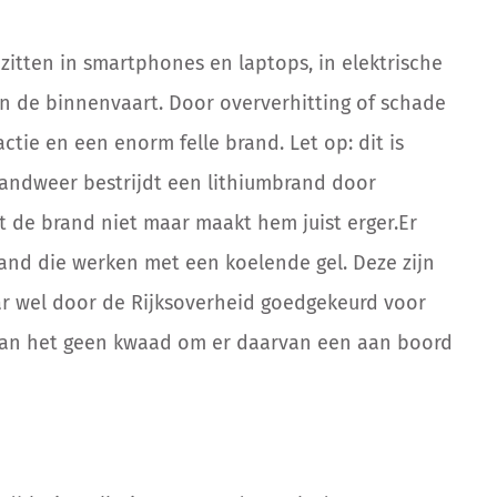
zitten in smartphones en laptops, in elektrische
in
de binnenvaart.
Door oververhitting of schade
actie en een enorm felle brand.
Let op: d
it is
randweer bestrijd
t
een lithiumbrand
door
t de brand niet maar maakt hem juist er
ger.
Er
rand die werken
met een
koelende
gel
. D
eze zijn
 wel door de Rijksoverheid
goedgekeurd voor
 kan het geen kwaad om er daar
van
een aan boord