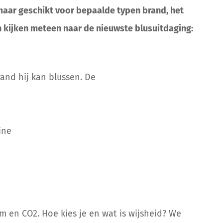
 maar geschikt voor bepaalde
type
n
brand
, het
 k
ijken meteen
naar de nieuwste blusuitdaging:
nd hij kan blussen. De
c
ine
im en CO
2
.
Hoe kies je en wat is wijsheid? We