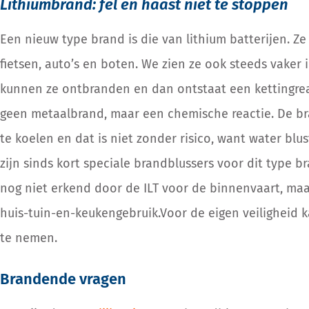
Lithiumbrand: fel en haast niet te stoppen
Een nieuw
type brand is die van lithium batterijen.
Ze
fietsen, auto’s en boten.
We zien ze ook steeds vaker 
kunnen ze ontbranden
en dan ontstaat een kettingre
geen metaalbrand, maar een chemische reactie
. De b
te
koelen
en dat is n
iet zonder risico
, want
water blus
zijn sinds kort speciale brandblussers
voor dit type b
nog niet erkend d
oor
de
I
L
T voor de binnenvaart
,
maar
huis-tuin-en-keukengebruik.
Voor de eigen veiligheid
te nemen
.
Brandende vragen