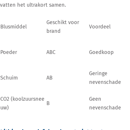
vatten het ultrakort samen
.
Geschikt voor
Blusmiddel
Voordeel
brand
Poeder
ABC
Goedkoop
Geringe
Schuim
AB
nevenschade
CO
2
(koolzuursnee
Geen
B
uw)
nevenschade