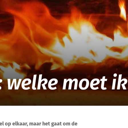
EOC
: welke moet i
el
op elkaar, maar het
gaat om de