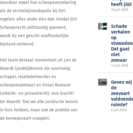
daardoor zowel hun scheepsverzekering
heeft jóú!
16 juli 2026
als de rechtsbijstandspolis bij EOC
regelen: alles onder één dak. Omdat EOC
Schade
Scheepsrecht zelfstandig opereert,
verhalen
wordt bij een geschil onafhankelijke
op
stuwadoo
bijstand verleend.
Dat gaat
niet
zomaar
Het team bestaat momenteel uit Leo de
12 juli 2026
Waardt (praktijkkennis als voormalig
schipper, relatiebeheerder en
Geven wij
scheepsmakelaar) en Vivian Roeland
de
zeevaart
(arbeids- en privaatrecht). Hun kracht?
voldoend
De Waardt: ‘Dat we alle juridische kennis
ruimte?
in huis hebben, maar ook de praktijk van
6 juli 2026
de beroepsvaart snappen.’