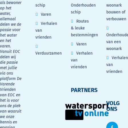
als bewoner
schip
Onderhouden
woonark
op het
schip
bouwen of
water,
Varen
allemaal
verbouwen
Routes
Verhalen
delen we de
& leuke
passie voor
van
bestemmingen
Onderhoud
het water
vrienden
en het
van een
Varen
varen.
woonark
Vanuit EOC
Verduurzamen
Verhalen
delen wij
Verhalen
van
die passie
van
vrienden
met jullie
vrienden
via ons
platform De
Varende
PARTNERS
Vrienden
van EOC en
het is voor
VOLG
ons de plek
ONS
van waaruit
we onze
kennis en
ervaring