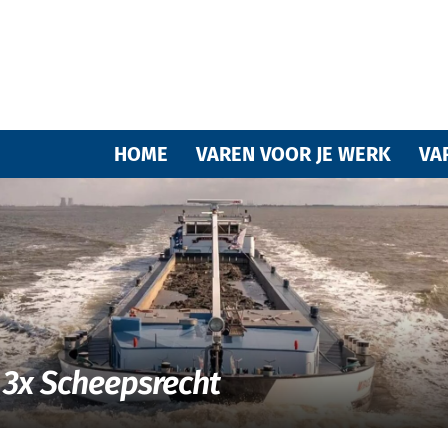
Varende
HOME
VAREN VOOR JE WERK
VA
vrienden
3x Scheepsrecht
van