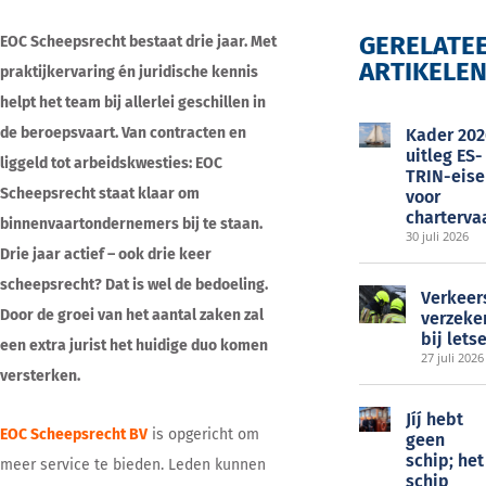
GERELATE
EOC Scheepsrecht bestaat drie jaar. Met
ARTIKELE
praktijkervaring én juridische kennis
EOC
helpt het team bij allerlei geschillen in
de beroepsvaart. Van contracten en
Kader 202
uitleg ES-
liggeld tot arbeidskwesties: EOC
TRIN-eise
Scheepsrecht staat klaar om
voor
charterva
binnenvaartondernemers bij te staan.
30 juli 2026
Drie jaar actief – ook drie keer
scheepsrecht? Dat is wel de bedoeling.
Verkeer
Door de groei van het aantal zaken zal
verzeke
bij lets
een extra jurist het huidige duo komen
27 juli 2026
versterken.
Jíj́ hebt
EOC Scheepsrecht BV
is opgericht om
geen
schip; het
meer service te bieden. Leden kunnen
schip