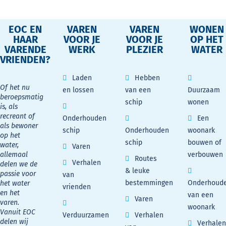
EOC EN
VAREN
VAREN
WONEN
HAAR
VOOR JE
VOOR JE
OP HET
VARENDE
WERK
PLEZIER
WATER
VRIENDEN?
Laden
Hebben
Of het nu
en lossen
van een
Duurzaam
beroepsmatig
schip
wonen
is, als
recreant of
Onderhouden
Een
als bewoner
schip
Onderhouden
woonark
op het
schip
bouwen of
water,
Varen
allemaal
verbouwen
Routes
Verhalen
delen we de
& leuke
passie voor
van
bestemmingen
Onderhoud
het water
vrienden
en het
van een
Varen
varen.
woonark
Vanuit EOC
Verduurzamen
Verhalen
delen wij
Verhalen