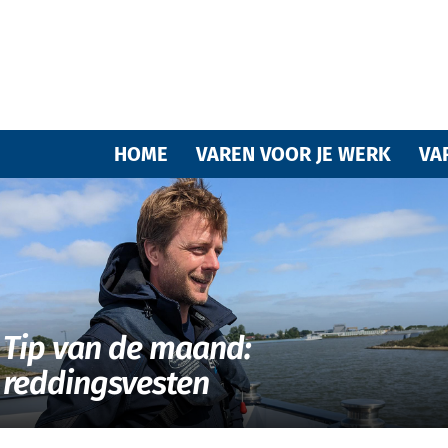
Varende
HOME
VAREN VOOR JE WERK
VA
vrienden
Tip van de maand:
reddingsvesten
van