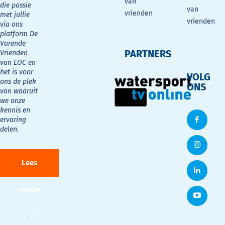
van
die passie
van
vrienden
met jullie
vrienden
via ons
platform De
Varende
PARTNERS
Vrienden
van EOC en
het is voor
VOLG
ons de plek
ONS
van waaruit
we onze
kennis en
ervaring
delen.
Lees
verder