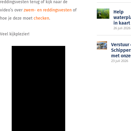
reddingsvesten terug of kijk naar de
video’s over
zwem- en reddingsvesten
of
Help
waterpl
hoe je deze moet
checken
.
in kaart
26 juli 2026
Veel kijkplezier!
Verstuur
Schipper
met onze
23 juli 2026