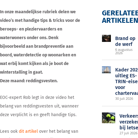
GERELATE
In onze maandelijkse rubriek delen we
ARTIKELE
video’s met handige tips & tricks voor de
EOC
beroeps- en pleziervaarders en
waterwoners onder ons. Denk
Brand op
de werf
bijvoorbeeld aan brandpreventie aan
6 augustus
2026
boord, waterdetectie op woonarken en
wat erbij komt kijken als je boot de
Kader 202
winterstalling in gaat.
uitleg ES-
Deze maand: reddingsvesten.
TRIN-eise
voor
charterva
EOC-expert Rob legt in deze video het
30 juli 2026
belang van reddingsvesten uit, wanneer
deze verplicht is en geeft handige tips.
Verkeer
verzeke
bij lets
Lees ook
dit artikel
over het belang van
27 juli 2026