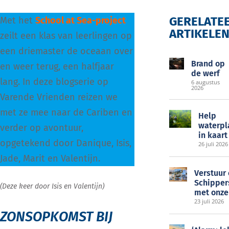
GERELATE
Met het
School at Sea-project
ARTIKELE
zeilt een klas van leerlingen op
EOC
een driemaster de oceaan over
Brand op
en weer terug, een halfjaar
de werf
lang. In deze blogserie op
6 augustus
2026
Varende Vrienden reizen we
met ze mee naar de Cariben en
Help
waterpl
verder op avontuur,
in kaart
opgetekend door Danique, Isis,
26 juli 2026
Jade, Marit en Valentijn.
Verstuur
Schipper
(Deze keer door Isis en Valentijn)
met onze
23 juli 2026
ZONSOPKOMST BIJ