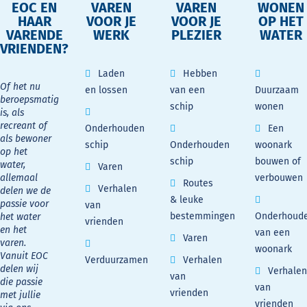
EOC EN
VAREN
VAREN
WONEN
HAAR
VOOR JE
VOOR JE
OP HET
VARENDE
WERK
PLEZIER
WATER
VRIENDEN?
Laden
Hebben
Of het nu
en lossen
van een
Duurzaam
beroepsmatig
schip
wonen
is, als
recreant of
Onderhouden
Een
als bewoner
schip
Onderhouden
woonark
op het
schip
bouwen of
water,
Varen
allemaal
verbouwen
Routes
Verhalen
delen we de
& leuke
passie voor
van
bestemmingen
Onderhoud
het water
vrienden
en het
van een
Varen
varen.
woonark
Vanuit EOC
Verduurzamen
Verhalen
delen wij
Verhalen
van
die passie
van
vrienden
met jullie
vrienden