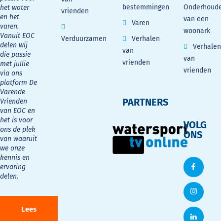
bestemmingen
Onderhoud
het water
vrienden
en het
van een
Varen
varen.
woonark
Vanuit EOC
Verduurzamen
Verhalen
delen wij
Verhalen
van
die passie
van
vrienden
met jullie
vrienden
via ons
platform De
Varende
PARTNERS
Vrienden
van EOC en
het is voor
VOLG
ons de plek
ONS
van waaruit
we onze
kennis en
ervaring
delen.
Lees