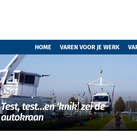
Varende
HOME
VAREN VOOR JE WERK
VA
vrienden
Test, test…en ‘knik’ zei de
autokraan
van