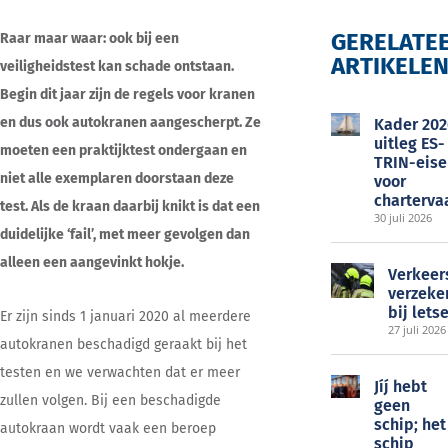
GERELATE
Raar maar waar: ook bij een
ARTIKELE
veiligheidstest kan schade ontstaan.
EOC
Begin dit jaar zijn de regels voor
kranen
en dus ook autokranen aangescherpt. Ze
Kader 202
uitleg ES-
moeten een praktijktest ondergaan en
TRIN-eise
niet alle
exemplaren doorstaan deze
voor
charterva
test. Als de kraan daarbij knikt is dat een
30 juli 2026
duidelijke ‘fail’, met meer gevolgen
dan
alleen een aangevinkt hokje.
Verkeer
verzeke
bij lets
Er zijn sinds 1 januari 2020 al meerdere
27 juli 2026
autokranen beschadigd geraakt bij het
testen en we verwachten dat er meer
Jíj́ hebt
zullen volgen. Bij een beschadigde
geen
schip; het
autokraan wordt vaak een beroep
schip