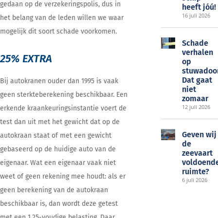
gedaan op de verzekeringspolis, dus in
heeft jóú!
16 juli 2026
het belang van de leden willen we waar
mogelijk dit soort schade voorkomen.
Schade
verhalen
25% EXTRA
op
stuwadoo
Dat gaat
Bij autokranen ouder dan 1995 is vaak
niet
geen sterkteberekening beschikbaar. Een
zomaar
12 juli 2026
erkende kraankeuringsinstantie voert de
test dan uit met het gewicht dat op de
Geven wij
autokraan staat of met een gewicht
de
gebaseerd op de huidige auto van de
zeevaart
voldoend
eigenaar. Wat een eigenaar vaak niet
ruimte?
weet of geen rekening mee houdt: als er
6 juli 2026
geen berekening van de autokraan
beschikbaar is, dan wordt deze getest
met een 1,25-voudige belasting. Daar