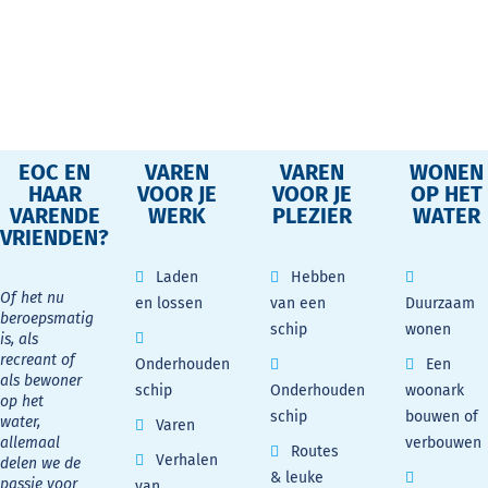
EOC EN
VAREN
VAREN
WONEN
HAAR
VOOR JE
VOOR JE
OP HET
VARENDE
WERK
PLEZIER
WATER
VRIENDEN?
Laden
Hebben
Of het nu
en lossen
van een
Duurzaam
beroepsmatig
schip
wonen
is, als
recreant of
Onderhouden
Een
als bewoner
schip
Onderhouden
woonark
op het
schip
bouwen of
water,
Varen
allemaal
verbouwen
Routes
Verhalen
delen we de
& leuke
passie voor
van