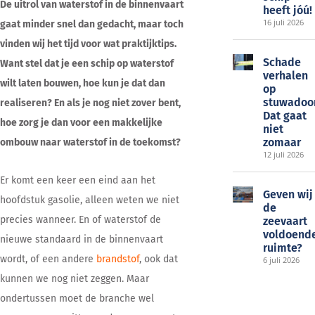
De uitrol van waterstof in de binnenvaart
heeft jóú!
16 juli 2026
gaat minder snel dan gedacht, maar toch
vinden wij het tijd voor wat praktijktips.
Schade
Want stel dat je een schip op waterstof
verhalen
wilt laten bouwen, hoe kun je dat dan
op
stuwadoo
realiseren? En als je nog niet zover bent,
Dat gaat
hoe zorg je dan voor een makkelijke
niet
zomaar
ombouw naar waterstof in de toekomst?
12 juli 2026
Er komt een keer een eind aan het
Geven wij
hoofdstuk gasolie, alleen weten we niet
de
precies wanneer. En of waterstof de
zeevaart
voldoend
nieuwe standaard in de binnenvaart
ruimte?
wordt, of een andere
brandstof
, ook dat
6 juli 2026
kunnen we nog niet zeggen. Maar
ondertussen moet de branche wel