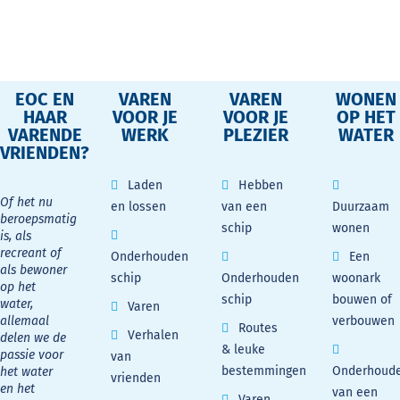
EOC EN
VAREN
VAREN
WONEN
HAAR
VOOR JE
VOOR JE
OP HET
VARENDE
WERK
PLEZIER
WATER
VRIENDEN?
Laden
Hebben
Of het nu
en lossen
van een
Duurzaam
beroepsmatig
schip
wonen
is, als
recreant of
Onderhouden
Een
als bewoner
schip
Onderhouden
woonark
op het
schip
bouwen of
water,
Varen
allemaal
verbouwen
Routes
Verhalen
delen we de
& leuke
passie voor
van
bestemmingen
Onderhoud
het water
vrienden
en het
van een
Varen