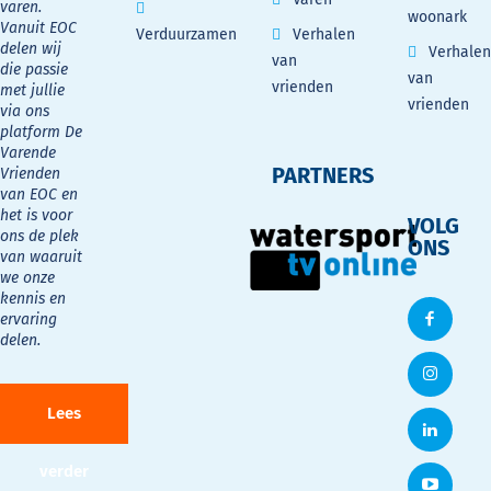
varen.
woonark
Vanuit EOC
Verduurzamen
Verhalen
delen wij
Verhalen
van
die passie
van
vrienden
met jullie
vrienden
via ons
platform De
Varende
PARTNERS
Vrienden
van EOC en
het is voor
VOLG
ons de plek
ONS
van waaruit
we onze
kennis en
ervaring
delen.
Lees
verder