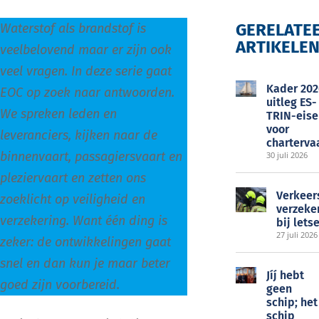
GERELATE
Waterstof als brandstof is
ARTIKELE
veelbelovend maar er zijn ook
EOC
veel vragen. In deze serie gaat
Kader 202
EOC op zoek naar antwoorden.
uitleg ES-
We spreken leden en
TRIN-eise
voor
leveranciers, kijken naar de
charterva
binnenvaart, passagiersvaart en
30 juli 2026
pleziervaart en zetten ons
Verkeer
zoeklicht op veiligheid en
verzeke
verzekering. Want één ding is
bij lets
27 juli 2026
zeker: de ontwikkelingen gaat
snel en dan kun je maar beter
Jíj́ hebt
goed zijn voorbereid.
geen
schip; het
schip