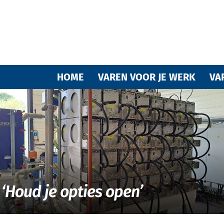
Varende
HOME
VAREN VOOR JE WERK
VA
vrienden
‘Houd je opties open’
van