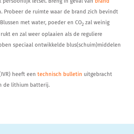
 persoonlijk letsel. Breng in geval van
brand
in. Probeer de ruimte waar de brand zich bevindt
n. Blussen met water, poeder en CO
zal weinig
2
rukt en zal weer oplaaien als de reguliere
bben speciaal ontwikkelde blus(schuim)middelen
(IVR) heeft een
technisch bulletin
uitgebracht
n de lithium batterij.