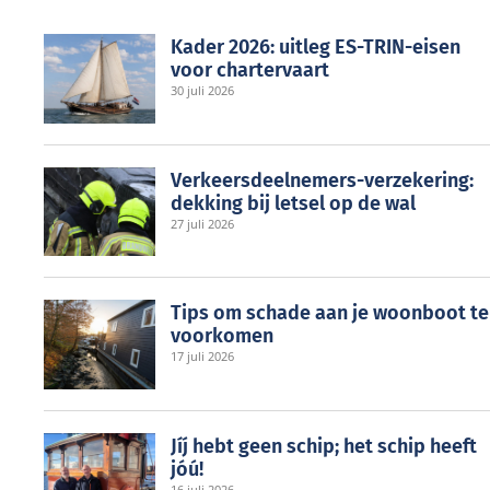
Kader 2026: uitleg ES-TRIN-eisen
voor chartervaart
30 juli 2026
Verkeersdeelnemers-verzekering:
dekking bij letsel op de wal
27 juli 2026
Tips om schade aan je woonboot te
voorkomen
17 juli 2026
Jíj́ hebt geen schip; het schip heeft
jóú!
16 juli 2026