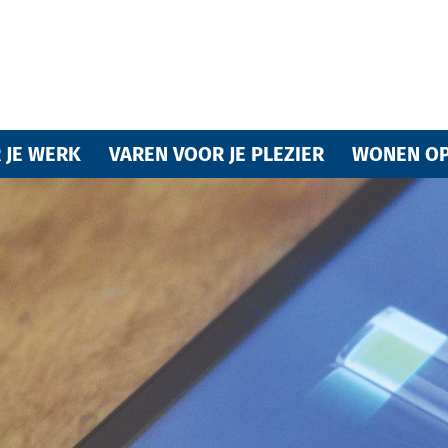
Varende
 JE WERK
VAREN VOOR JE PLEZIER
WONEN OP
vrienden
van