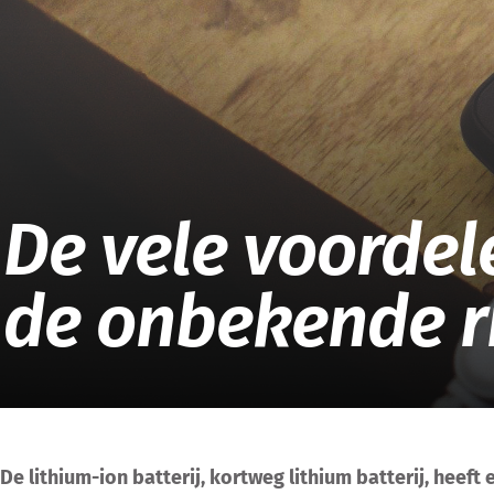
De vele voordel
de onbekende ri
De lithium-ion batterij, kortweg lithium batterij, heef