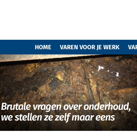
Varende
HOME
VAREN VOOR JE WERK
VA
vrienden
Brutale vragen over onderhoud,
we stellen ze zelf maar eens
van