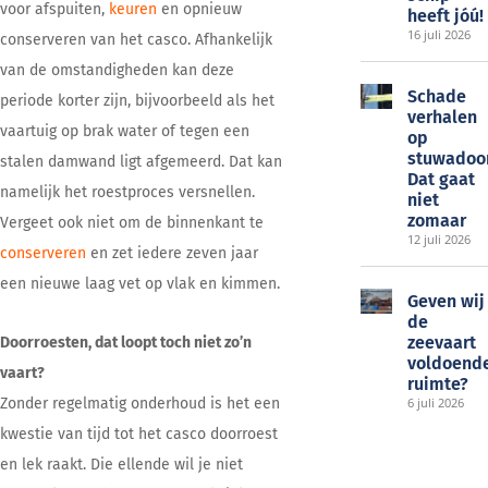
voor afspuiten,
keuren
en opnieuw
heeft jóú!
16 juli 2026
conserveren van het casco. Afhankelijk
van de omstandigheden kan deze
Schade
periode korter zijn, bijvoorbeeld als het
verhalen
vaartuig op brak water of tegen een
op
stuwadoo
stalen damwand ligt afgemeerd. Dat kan
Dat gaat
namelijk het roestproces versnellen.
niet
zomaar
Vergeet ook niet om de binnenkant te
12 juli 2026
conserveren
en zet iedere zeven jaar
een nieuwe laag vet op vlak en kimmen.
Geven wij
de
zeevaart
Doorroesten, dat loopt toch niet zo’n
voldoend
vaart?
ruimte?
Zonder regelmatig onderhoud is het een
6 juli 2026
kwestie van tijd tot het casco doorroest
en lek raakt. Die ellende wil je niet