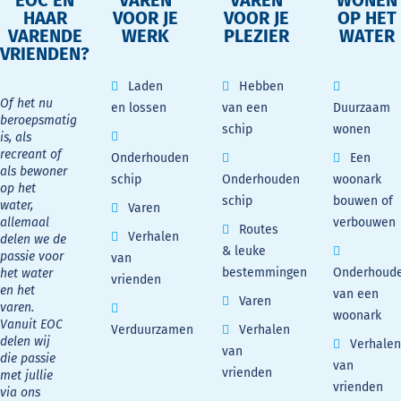
EOC EN
VAREN
VAREN
WONEN
HAAR
VOOR JE
VOOR JE
OP HET
VARENDE
WERK
PLEZIER
WATER
VRIENDEN?
Laden
Hebben
Of het nu
en lossen
van een
Duurzaam
beroepsmatig
schip
wonen
is, als
recreant of
Onderhouden
Een
als bewoner
schip
Onderhouden
woonark
op het
schip
bouwen of
water,
Varen
allemaal
verbouwen
Routes
Verhalen
delen we de
& leuke
passie voor
van
bestemmingen
Onderhoud
het water
vrienden
en het
van een
Varen
varen.
woonark
Vanuit EOC
Verduurzamen
Verhalen
delen wij
Verhalen
van
die passie
van
vrienden
met jullie
vrienden
via ons