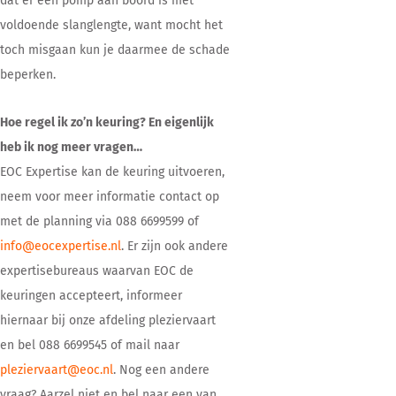
dat er een pomp aan boord is met
voldoende slanglengte, want mocht het
toch misgaan kun je daarmee de schade
beperken.
Hoe regel ik zo’n keuring? En eigenlijk
heb ik nog meer vragen…
EOC Expertise kan de keuring uitvoeren,
neem voor meer informatie contact op
met de planning via 088 6699599 of
info@eocexpertise.nl
. Er zijn ook andere
expertisebureaus waarvan EOC de
keuringen accepteert, informeer
hiernaar bij onze afdeling pleziervaart
en bel 088 6699545 of mail naar
pleziervaart@eoc.nl
. Nog een andere
vraag? Aarzel niet en bel naar een van