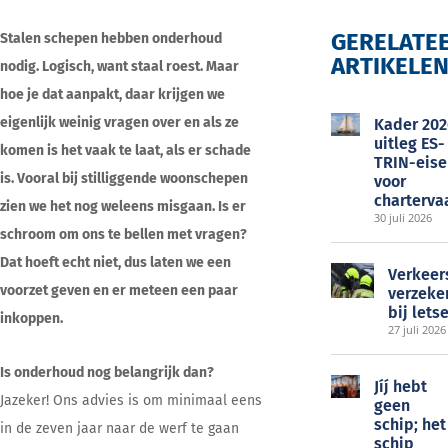
GERELATE
Stalen schepen hebben onderhoud
ARTIKELE
nodig. Logisch, want staal roest. Maar
EOC
hoe je dat aanpakt, daar krijgen we
eigenlijk weinig vragen over en als ze
Kader 202
uitleg ES-
komen is het vaak te laat, als er schade
TRIN-eise
is. Vooral bij stilliggende woonschepen
voor
charterva
zien we het nog weleens misgaan. Is er
30 juli 2026
schroom om ons te bellen met vragen?
Dat hoeft echt niet, dus laten we een
Verkeer
voorzet geven en er meteen een paar
verzeke
bij lets
inkoppen.
27 juli 2026
Is onderhoud nog belangrijk dan?
Jíj́ hebt
Jazeker! Ons advies is om minimaal eens
geen
schip; het
in de zeven jaar naar de werf te gaan
schip