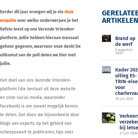
GERELATE
Eerder dit jaar vroegen wij je via
deze
ARTIKELE
enquête
over welke onderwerpen je het
EOC
liefste leest op ons Varende Vrienden-
platform. Jullie hebben hieraan massaal
Brand op
de werf
gehoor gegeven, waarvoor onze dank! De
6 augustus
2026
uitkomst van de poll delen we hier met
jullie.
Kader 202
uitleg ES-
Het doel van ons Varende Vrienden-
TRIN-eise
voor
platform (die bestaat uit deze website
charterva
en onze social media, waaronder
30 juli 2026
Facebook) is om zoveel mogelijk kennis
te delen. Dat doen we bijvoorbeeld door
Verkeer
verzeke
blogs van experts op het gebied van
bij lets
scheepsvaart te publiceren, tips over
27 juli 2026