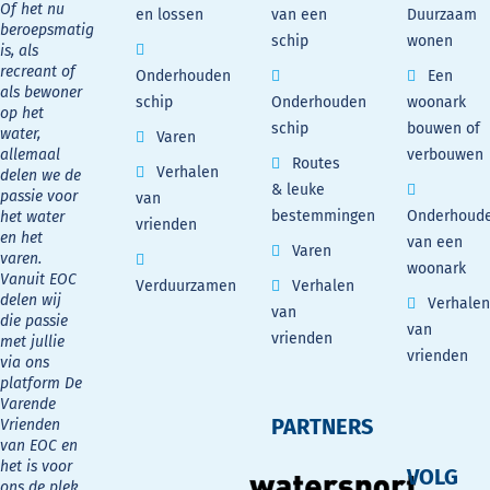
Of het nu
en lossen
van een
Duurzaam
beroepsmatig
schip
wonen
is, als
recreant of
Onderhouden
Een
als bewoner
schip
Onderhouden
woonark
op het
schip
bouwen of
water,
Varen
allemaal
verbouwen
Routes
Verhalen
delen we de
& leuke
passie voor
van
bestemmingen
Onderhoud
het water
vrienden
en het
van een
Varen
varen.
woonark
Vanuit EOC
Verduurzamen
Verhalen
delen wij
Verhalen
van
die passie
van
vrienden
met jullie
vrienden
via ons
platform De
Varende
PARTNERS
Vrienden
van EOC en
het is voor
VOLG
ons de plek