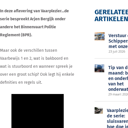
GERELATE
In deze aflevering van Vaarplezier…de
ARTIKELE
serie bespreekt Arjen Bergijk onder
EOC
andere het Binnenvaart Politie
Reglement (BPR).
Verstuur
Schipper
met onze
Maar ook de verschillen tussen
23 juli 2026
Vaarbewijs 1 en 2, wat is bakboord en
wat is stuurboord en wanneer spreek je
Tip van 
maand: 
over een groot schip? Ook legt hij enkele
en onder
definities en regels uit.
van het
onderwat
29 maart 202
Vaarplezi
de serie:
sluisvaren
hoe doe j