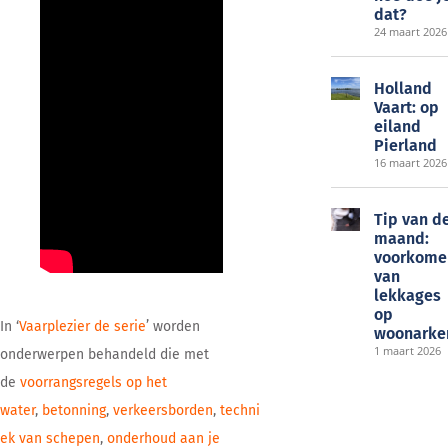
dat?
24 maart 2026
Holland
Vaart: op
eiland
Pierland
16 maart 2026
Tip van d
maand:
voorkome
van
lekkages
op
In ‘
Vaarplezier de serie
’ worden
woonarke
1 maart 2026
onderwerpen behandeld die met
de
voorrangsregels op het
water
,
betonning
,
verkeersborden
,
techni
ek van schepen
,
onderhoud aan je