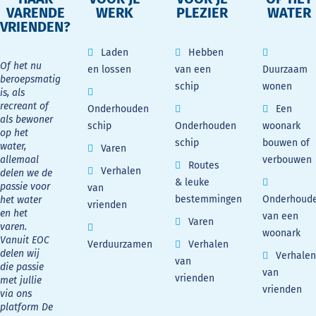
VARENDE
WERK
PLEZIER
WATER
VRIENDEN?
Laden
Hebben
Of het nu
en lossen
van een
Duurzaam
beroepsmatig
schip
wonen
is, als
recreant of
Onderhouden
Een
als bewoner
schip
Onderhouden
woonark
op het
schip
bouwen of
water,
Varen
allemaal
verbouwen
Routes
Verhalen
delen we de
& leuke
passie voor
van
bestemmingen
Onderhoud
het water
vrienden
en het
van een
Varen
varen.
woonark
Vanuit EOC
Verduurzamen
Verhalen
delen wij
Verhalen
van
die passie
van
vrienden
met jullie
vrienden
via ons
platform De