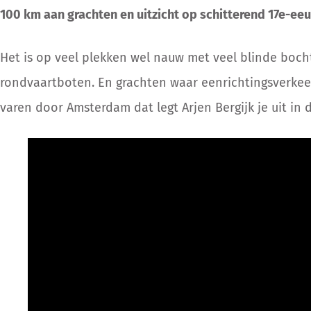
100 km aan grachten en uitzicht op schitterend 17e-ee
Het is op veel plekken wel nauw met veel blinde boc
rondvaartboten. En grachten waar eenrichtingsverkeer 
varen door Amsterdam dat legt Arjen Bergijk je uit in d