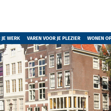
Varende
 JE WERK
VAREN VOOR JE PLEZIER
WONEN OP
vrienden
van