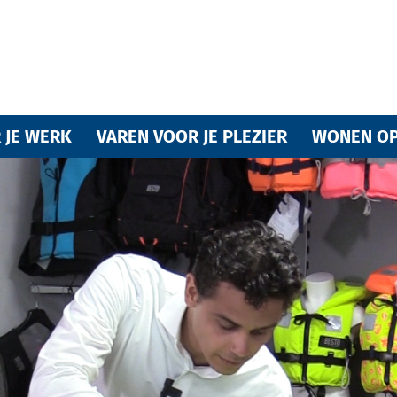
Varende
 JE WERK
VAREN VOOR JE PLEZIER
WONEN OP
vrienden
van