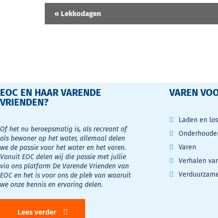
Evenement
«
Lekkodagen
Navigatie
EOC EN HAAR VARENDE
VAREN VOO
VRIENDEN?
Laden en lo
Of het nu beroepsmatig is, als recreant of
Onderhouden
als bewoner op het water, allemaal delen
Varen
we de passie voor het water en het varen.
Vanuit EOC delen wij die passie met jullie
Verhalen va
via ons platform De Varende Vrienden van
Verduurzam
EOC en het is voor ons de plek van waaruit
we onze kennis en ervaring delen.
Lees verder