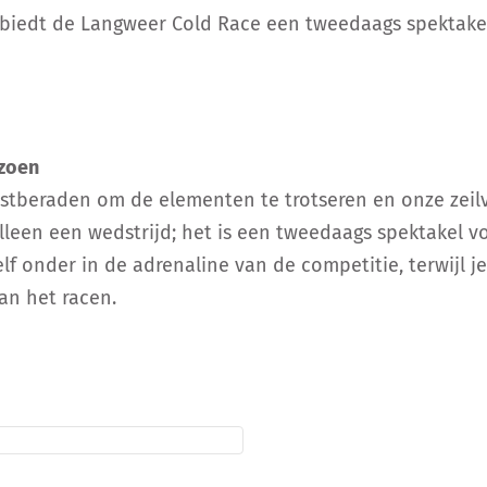
s, biedt de Langweer Cold Race een tweedaags spektak
EOC
izoen
stberaden om de elementen te trotseren en onze zeilva
een een wedstrijd; het is een tweedaags spektakel vol
 onder in de adrenaline van de competitie, terwijl je
an het racen.