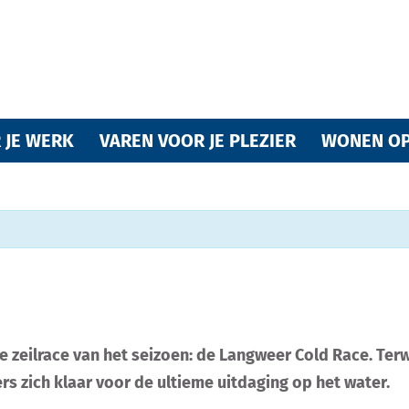
Varende
 JE WERK
VAREN VOOR JE PLEZIER
WONEN OP
vrienden
zeilrace van het seizoen: de Langweer Cold Race. Terw
van
rs zich klaar voor de ultieme uitdaging op het water.