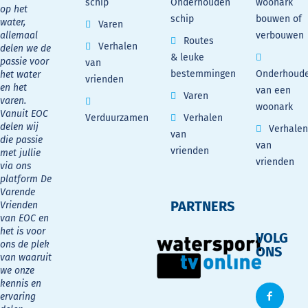
schip
Onderhouden
woonark
op het
schip
bouwen of
water,
Varen
allemaal
verbouwen
Routes
Verhalen
delen we de
& leuke
passie voor
van
bestemmingen
Onderhoud
het water
vrienden
en het
van een
Varen
varen.
woonark
Vanuit EOC
Verduurzamen
Verhalen
delen wij
Verhalen
van
die passie
van
vrienden
met jullie
vrienden
via ons
platform De
Varende
PARTNERS
Vrienden
van EOC en
het is voor
VOLG
ons de plek
ONS
van waaruit
we onze
kennis en
ervaring