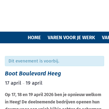
Varende
HOME
VAREN VOOR JE WERK
VA
Dit evenement is voorbij.
vrienden
Boot Boulevard Heeg
17 april
19 april
–
Op 17, 18 en 19 april 2026 ben je opnieuw welkom
van
in Heeg! De deelnemende bedrijven openen hun