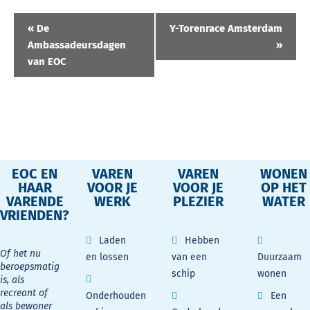
Evenement
«
De
Y-Torenrace Amsterdam
Navigatie
Ambassadeursdagen
»
van EOC
EOC EN
VAREN
VAREN
WONEN
HAAR
VOOR JE
VOOR JE
OP HET
VARENDE
WERK
PLEZIER
WATER
VRIENDEN?
Laden
Hebben
Of het nu
en lossen
van een
Duurzaam
beroepsmatig
schip
wonen
is, als
recreant of
Onderhouden
Een
als bewoner