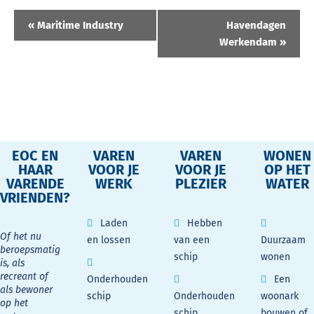
Evenement
«
Maritime Industry
Havendagen
Navigatie
Werkendam
»
EOC EN
VAREN
VAREN
WONEN
HAAR
VOOR JE
VOOR JE
OP HET
VARENDE
WERK
PLEZIER
WATER
VRIENDEN?
Laden
Hebben
Of het nu
en lossen
van een
Duurzaam
beroepsmatig
schip
wonen
is, als
recreant of
Onderhouden
Een
als bewoner
schip
Onderhouden
woonark
op het
schip
bouwen of