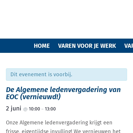
Varende
HOME
VAREN VOOR JE WERK
VA
Dit evenement is voorbij.
vrienden
De Algemene ledenvergadering van
EOC (vernieuwd!)
2 juni
10:00
13:00
@
–
van
Onze Algemene ledenvergadering krijgt een
frisse, eigentijdse invulling! We vernieuwen het