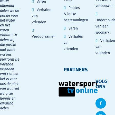
water,
Varen
allemaal
verbouwen
Routes
Verhalen
delen we de
& leuke
passie voor
van
bestemmingen
Onderhoud
het water
vrienden
en het
van een
Varen
varen.
woonark
Vanuit EOC
Verduurzamen
Verhalen
delen wij
Verhalen
van
die passie
van
vrienden
met jullie
vrienden
via ons
platform De
Varende
PARTNERS
Vrienden
van EOC en
het is voor
VOLG
ons de plek
ONS
van waaruit
we onze
kennis en
ervaring
delen.